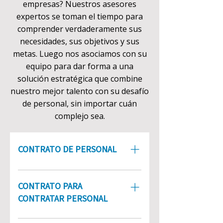
empresas? Nuestros asesores
expertos se toman el tiempo para
comprender verdaderamente sus
necesidades, sus objetivos y sus
metas. Luego nos asociamos con su
equipo para dar forma a una
solución estratégica que combine
nuestro mejor talento con su desafío
de personal, sin importar cuán
complejo sea.
CONTRATO DE PERSONAL
Gestione picos y valles en el flujo
de trabajo. Cumplir con los
CONTRATO PARA
requisitos específicos del
CONTRATAR PERSONAL
proyecto. Independientemente
de las necesidades de talento
Los grandes contratistas suelen